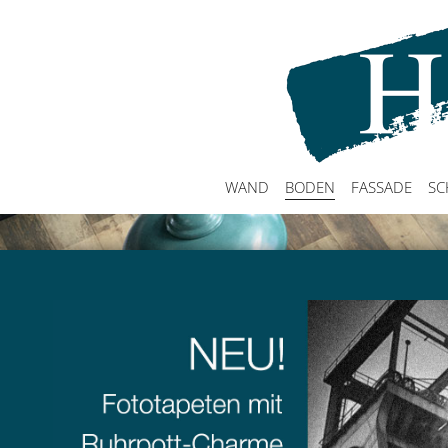
WAND
BODEN
FASSADE
SC