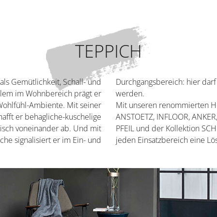
TEPPICH
als Gemütlichkeit, Schall- und
Durchgangsbereich: hier dar
em im Wohnbereich prägt er
werden.
ohlfühl-Ambiente. Mit seiner
Mit unseren renommierten He
afft er behagliche-kuschelige
ANSTOETZ, INFLOOR, ANKER
tisch voneinander ab. Und mit
PFEIL und der Kollektion S
he signalisiert er im Ein- und
jeden Einsatzbereich eine Lös