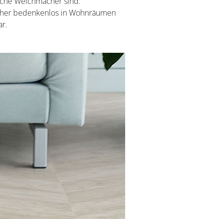
liche Weichmacher sind.
aher bedenkenlos in Wohnräumen
r.