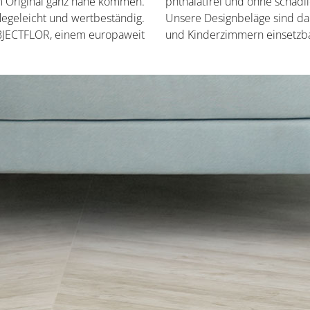
m Original ganz nahe kommen.
phthalatfrei und ohne schäd
flegeleicht und wertbeständig.
Unsere Designbeläge sind d
OBJECTFLOR, einem europaweit
und Kinderzimmern einsetzba